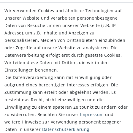
Wir verwenden Cookies und ähnliche Technologien auf
unserer Website und verarbeiten personenbezogene
SHOP
Daten von Besucher:innen unserer Webseite (z.B. IP-
Adresse), um z.B. Inhalte und Anzeigen zu
Impressum
personalisieren, Medien von Drittanbietern einzubinden
Daten­schutz­erklärung
oder Zugriffe auf unsere Website zu analysieren. Die
AGB
Datenverarbeitung erfolgt erst durch gesetzte Cookies.
Widerrufs­recht
Wir teilen diese Daten mit Dritten, die wir in den
Vertrag widerrufen
Einstellungen benennen.
Die Datenverarbeitung kann mit Einwilligung oder
SERVICE
aufgrund eines berechtigten Interesses erfolgen. Die
Über uns
Zustimmung kann erteilt oder abgelehnt werden. Es
Zahlung und Versand
besteht das Recht, nicht einzuwilligen und die
Retoure
Einwilligung zu einem späteren Zeitpunkt zu ändern oder
zu widerrufen. Beachten Sie unser
Impressum
und
NEWSLETTER
weitere Hinweise zur Verwendung personenbezogener
Daten in unserer
Daten­schutz­erklärung
.
Newsletter
E-MAIL **