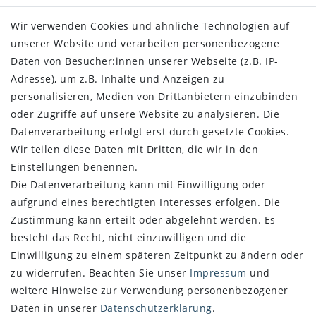
Wir verwenden Cookies und ähnliche Technologien auf
unserer Website und verarbeiten personenbezogene
SHOP
Daten von Besucher:innen unserer Webseite (z.B. IP-
Adresse), um z.B. Inhalte und Anzeigen zu
Impressum
personalisieren, Medien von Drittanbietern einzubinden
Daten­schutz­erklärung
oder Zugriffe auf unsere Website zu analysieren. Die
AGB
Datenverarbeitung erfolgt erst durch gesetzte Cookies.
Widerrufs­recht
Wir teilen diese Daten mit Dritten, die wir in den
Vertrag widerrufen
Einstellungen benennen.
Die Datenverarbeitung kann mit Einwilligung oder
SERVICE
aufgrund eines berechtigten Interesses erfolgen. Die
Über uns
Zustimmung kann erteilt oder abgelehnt werden. Es
Zahlung und Versand
besteht das Recht, nicht einzuwilligen und die
Retoure
Einwilligung zu einem späteren Zeitpunkt zu ändern oder
zu widerrufen. Beachten Sie unser
Impressum
und
NEWSLETTER
weitere Hinweise zur Verwendung personenbezogener
Newsletter
Daten in unserer
Daten­schutz­erklärung
.
E-MAIL **