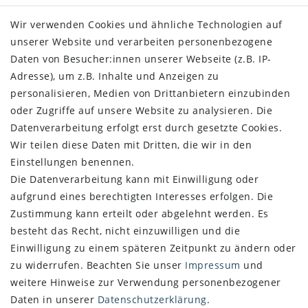
Wir verwenden Cookies und ähnliche Technologien auf
unserer Website und verarbeiten personenbezogene
SHOP
Daten von Besucher:innen unserer Webseite (z.B. IP-
Adresse), um z.B. Inhalte und Anzeigen zu
Impressum
personalisieren, Medien von Drittanbietern einzubinden
Daten­schutz­erklärung
oder Zugriffe auf unsere Website zu analysieren. Die
AGB
Datenverarbeitung erfolgt erst durch gesetzte Cookies.
Widerrufs­recht
Wir teilen diese Daten mit Dritten, die wir in den
Vertrag widerrufen
Einstellungen benennen.
Die Datenverarbeitung kann mit Einwilligung oder
SERVICE
aufgrund eines berechtigten Interesses erfolgen. Die
Über uns
Zustimmung kann erteilt oder abgelehnt werden. Es
Zahlung und Versand
besteht das Recht, nicht einzuwilligen und die
Retoure
Einwilligung zu einem späteren Zeitpunkt zu ändern oder
zu widerrufen. Beachten Sie unser
Impressum
und
NEWSLETTER
weitere Hinweise zur Verwendung personenbezogener
Daten in unserer
Daten­schutz­erklärung
.
Newsletter
E-MAIL **