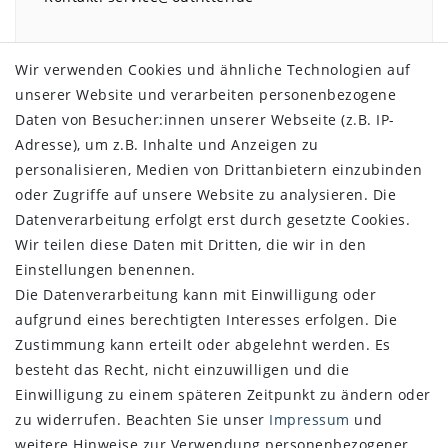
Wir verwenden Cookies und ähnliche Technologien auf
unserer Website und verarbeiten personenbezogene
SHOP
Daten von Besucher:innen unserer Webseite (z.B. IP-
Adresse), um z.B. Inhalte und Anzeigen zu
Impressum
personalisieren, Medien von Drittanbietern einzubinden
Daten­schutz­erklärung
oder Zugriffe auf unsere Website zu analysieren. Die
AGB
Datenverarbeitung erfolgt erst durch gesetzte Cookies.
Widerrufs­recht
Wir teilen diese Daten mit Dritten, die wir in den
Vertrag widerrufen
Einstellungen benennen.
Die Datenverarbeitung kann mit Einwilligung oder
SERVICE
aufgrund eines berechtigten Interesses erfolgen. Die
Über uns
Zustimmung kann erteilt oder abgelehnt werden. Es
Zahlung und Versand
besteht das Recht, nicht einzuwilligen und die
Retoure
Einwilligung zu einem späteren Zeitpunkt zu ändern oder
zu widerrufen. Beachten Sie unser
Impressum
und
NEWSLETTER
weitere Hinweise zur Verwendung personenbezogener