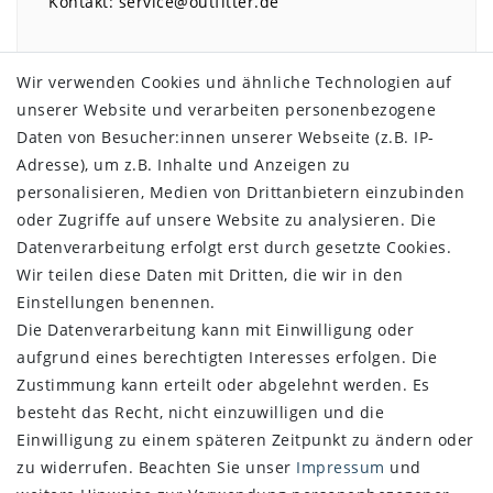
Kontakt:
service@outfitter.de
Wir verwenden Cookies und ähnliche Technologien auf
unserer Website und verarbeiten personenbezogene
SHOP
Daten von Besucher:innen unserer Webseite (z.B. IP-
Adresse), um z.B. Inhalte und Anzeigen zu
Impressum
personalisieren, Medien von Drittanbietern einzubinden
Daten­schutz­erklärung
oder Zugriffe auf unsere Website zu analysieren. Die
AGB
Datenverarbeitung erfolgt erst durch gesetzte Cookies.
Widerrufs­recht
Wir teilen diese Daten mit Dritten, die wir in den
Vertrag widerrufen
Einstellungen benennen.
Die Datenverarbeitung kann mit Einwilligung oder
SERVICE
aufgrund eines berechtigten Interesses erfolgen. Die
Über uns
Zustimmung kann erteilt oder abgelehnt werden. Es
Zahlung und Versand
besteht das Recht, nicht einzuwilligen und die
Retoure
Einwilligung zu einem späteren Zeitpunkt zu ändern oder
zu widerrufen. Beachten Sie unser
Impressum
und
NEWSLETTER